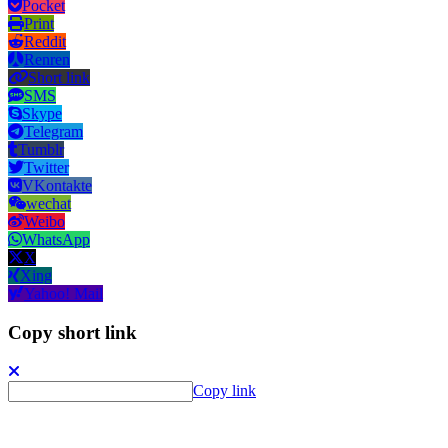
Pocket
Print
Reddit
Renren
Short link
SMS
Skype
Telegram
Tumblr
Twitter
VKontakte
wechat
Weibo
WhatsApp
X
Xing
Yahoo! Mail
Copy short link
Copy link