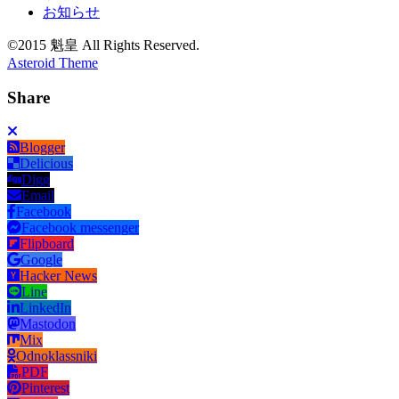
お知らせ
©2015 魁皇 All Rights Reserved.
Asteroid Theme
Share
Blogger
Delicious
Digg
Email
Facebook
Facebook messenger
Flipboard
Google
Hacker News
Line
LinkedIn
Mastodon
Mix
Odnoklassniki
PDF
Pinterest