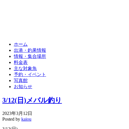
ホーム
出港・釣果情報
情報・集合場所
料金表
主な対象魚
予約・イベント
写真館
お知らせ
3/12(日)メバル釣り
2023年3月12日
Posted by
kaiou
3/12(日)