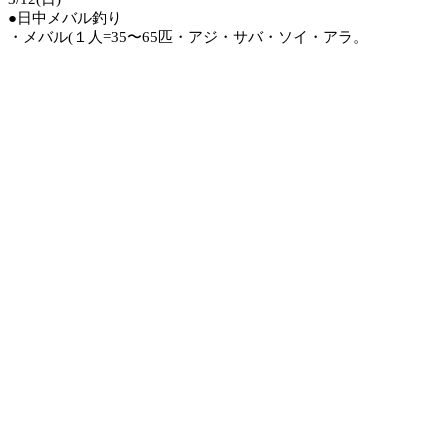
●日中メバル釣り
・メバル(１人=35〜65匹・アジ・サバ・ソイ・アラ。