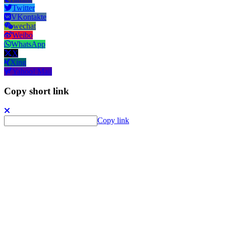
Twitter
VKontakte
wechat
Weibo
WhatsApp
X
Xing
Yahoo! Mail
Copy short link
Copy link