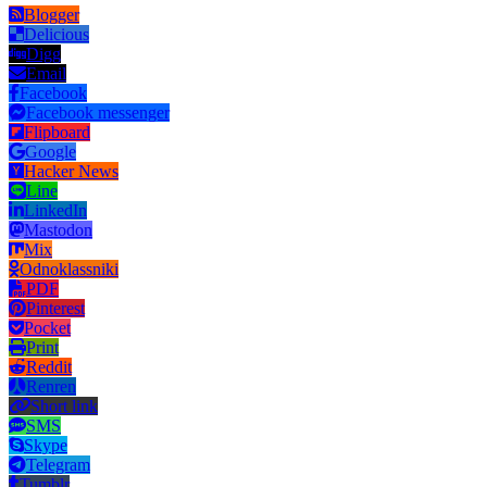
Blogger
Delicious
Digg
Email
Facebook
Facebook messenger
Flipboard
Google
Hacker News
Line
LinkedIn
Mastodon
Mix
Odnoklassniki
PDF
Pinterest
Pocket
Print
Reddit
Renren
Short link
SMS
Skype
Telegram
Tumblr