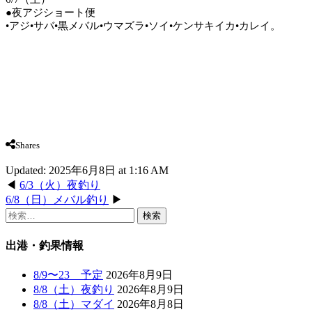
●夜アジショート便
•アジ•サバ•黒メバル•ウマズラ•ソイ•ケンサキイカ•カレイ。
Shares
Updated: 2025年6月8日 at 1:16 AM
◀
6/3（火）夜釣り
6/8（日）メバル釣り
▶
検
索:
出港・釣果情報
8/9〜23 予定
2026年8月9日
8/8（土）夜釣り
2026年8月9日
8/8（土）マダイ
2026年8月8日