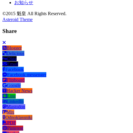
お知らせ
©2015 魁皇 All Rights Reserved.
Asteroid Theme
Share
Blogger
Delicious
Digg
Email
Facebook
Facebook messenger
Flipboard
Google
Hacker News
Line
LinkedIn
Mastodon
Mix
Odnoklassniki
PDF
Pinterest