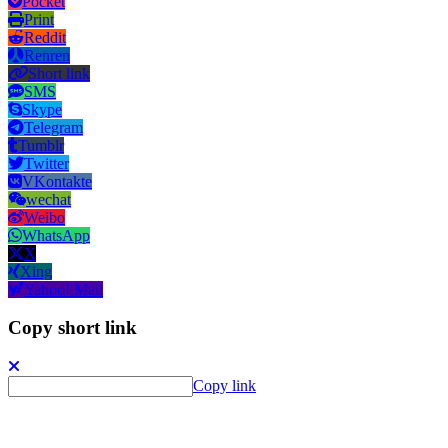
Pocket
Print
Reddit
Renren
Short link
SMS
Skype
Telegram
Tumblr
Twitter
VKontakte
wechat
Weibo
WhatsApp
X
Xing
Yahoo! Mail
Copy short link
Copy link