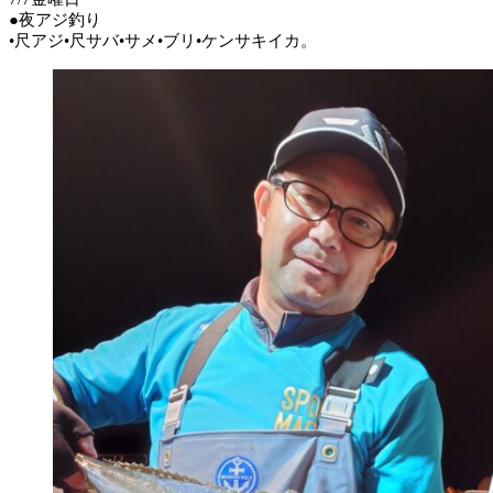
●夜アジ釣り
•尺アジ•尺サバ•サメ•ブリ•ケンサキイカ。