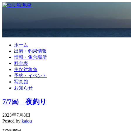
ホーム
出港・釣果情報
情報・集合場所
料金表
主な対象魚
予約・イベント
写真館
お知らせ
7/7㈮ 夜釣り
2023年7月8日
Posted by
kaiou
7/7金曜日